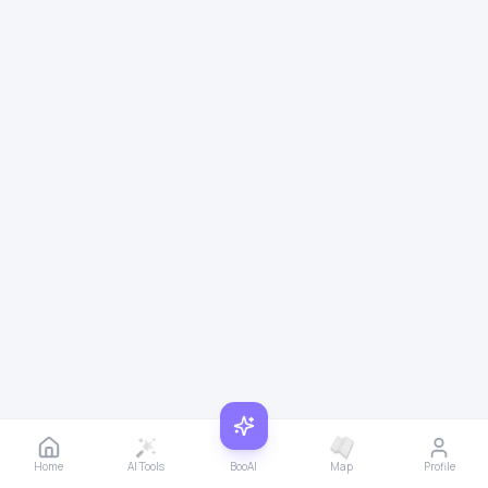
Home
AI Tools
BooAI
Map
Profile