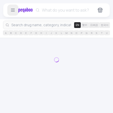
EN
繁中
日本語
한국어
A
B
C
D
E
F
G
H
I
J
K
L
M
N
O
P
Q
R
S
T
U
V