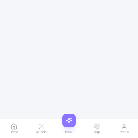
Home
AI Tools
BooAI
Map
Profile