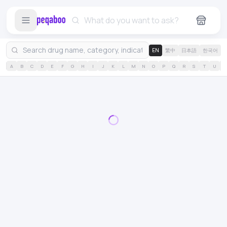
EN
繁中
日本語
한국어
A
B
C
D
E
F
G
H
I
J
K
L
M
N
O
P
Q
R
S
T
U
V