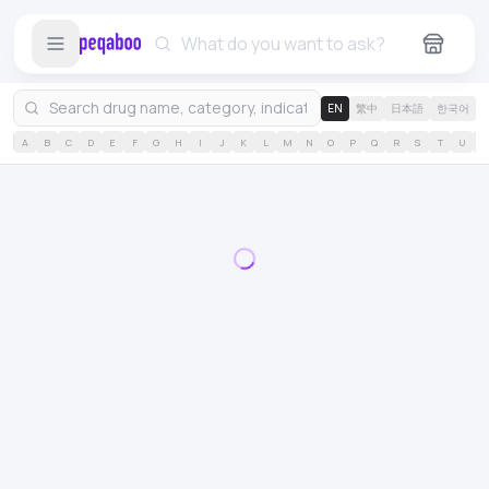
EN
繁中
日本語
한국어
A
B
C
D
E
F
G
H
I
J
K
L
M
N
O
P
Q
R
S
T
U
V