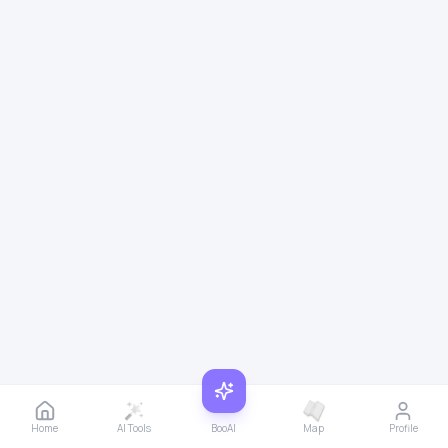
Home
AI Tools
BooAI
Map
Profile