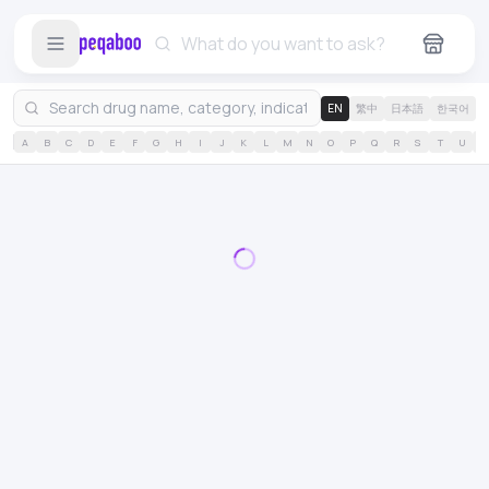
EN
繁中
日本語
한국어
A
B
C
D
E
F
G
H
I
J
K
L
M
N
O
P
Q
R
S
T
U
V