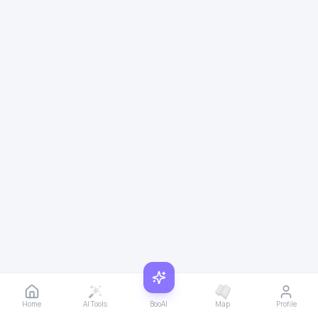
Home
AI Tools
BooAI
Map
Profile