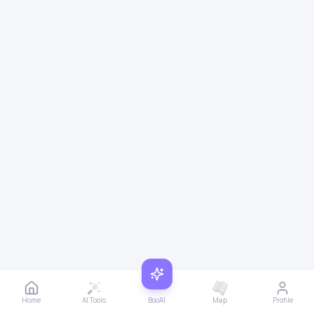
Home
AI Tools
BooAI
Map
Profile