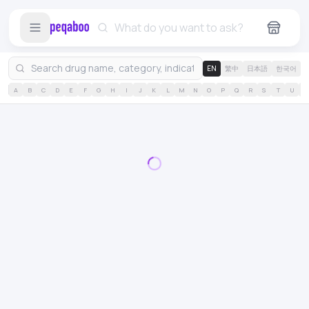
EN
繁中
日本語
한국어
A
B
C
D
E
F
G
H
I
J
K
L
M
N
O
P
Q
R
S
T
U
V