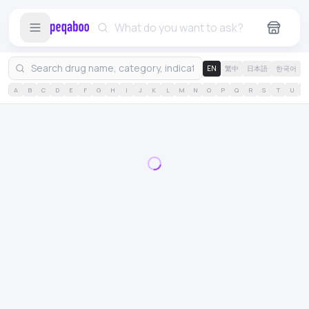
EN
繁中
日本語
한국어
A
B
C
D
E
F
G
H
I
J
K
L
M
N
O
P
Q
R
S
T
U
V