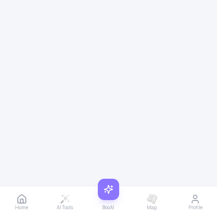
Home
AI Tools
BooAI
Map
Profile