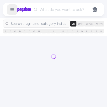
EN
繁中
日本語
한국어
A
B
C
D
E
F
G
H
I
J
K
L
M
N
O
P
Q
R
S
T
U
V