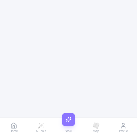
Home
AI Tools
BooAI
Map
Profile