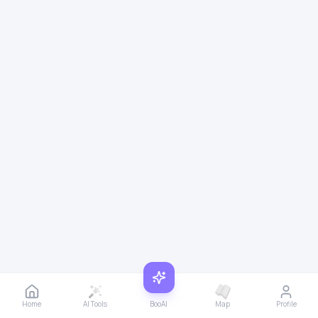
Home
AI Tools
BooAI
Map
Profile