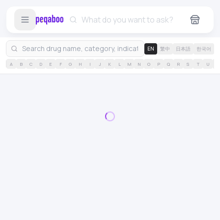
EN
繁中
日本語
한국어
A
B
C
D
E
F
G
H
I
J
K
L
M
N
O
P
Q
R
S
T
U
V