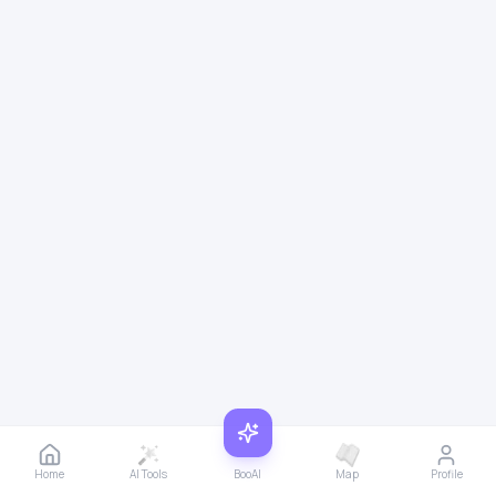
Home
AI Tools
BooAI
Map
Profile