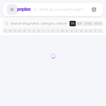
EN
繁中
日本語
한국어
A
B
C
D
E
F
G
H
I
J
K
L
M
N
O
P
Q
R
S
T
U
V