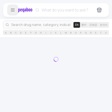
EN
繁中
日本語
한국어
A
B
C
D
E
F
G
H
I
J
K
L
M
N
O
P
Q
R
S
T
U
V