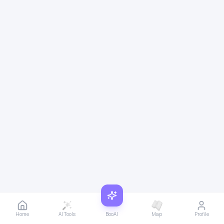
Home
AI Tools
BooAI
Map
Profile