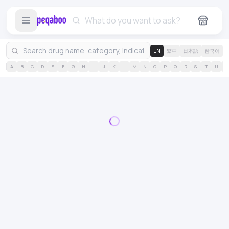
EN
繁中
日本語
한국어
A
B
C
D
E
F
G
H
I
J
K
L
M
N
O
P
Q
R
S
T
U
V