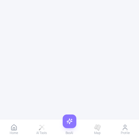
Home
AI Tools
BooAI
Map
Profile