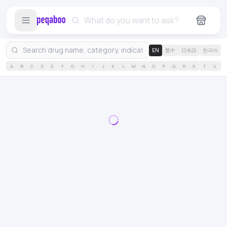
EN
繁中
日本語
한국어
A
B
C
D
E
F
G
H
I
J
K
L
M
N
O
P
Q
R
S
T
U
V