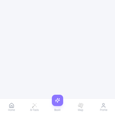
Home
AI Tools
BooAI
Map
Profile