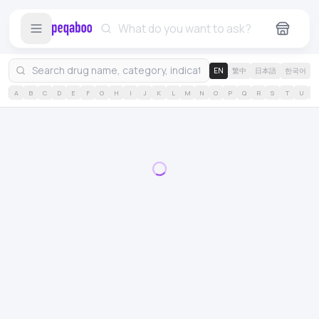
EN
繁中
日本語
한국어
A
B
C
D
E
F
G
H
I
J
K
L
M
N
O
P
Q
R
S
T
U
V