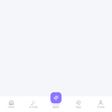
Home
AI Tools
BooAI
Map
Profile