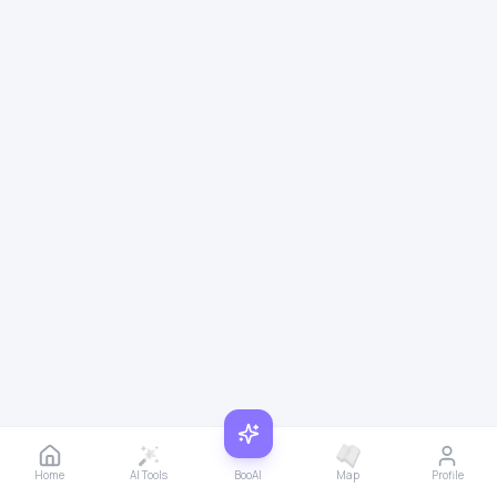
Home
AI Tools
BooAI
Map
Profile