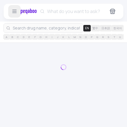
EN
繁中
日本語
한국어
A
B
C
D
E
F
G
H
I
J
K
L
M
N
O
P
Q
R
S
T
U
V