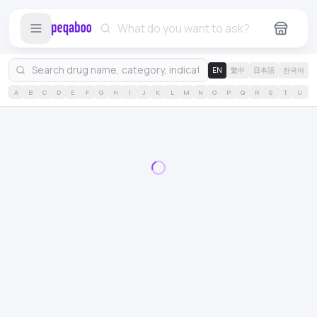
EN
繁中
日本語
한국어
A
B
C
D
E
F
G
H
I
J
K
L
M
N
O
P
Q
R
S
T
U
V