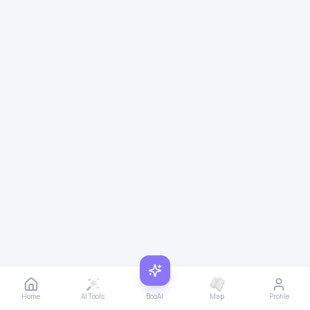
Home
AI Tools
BooAI
Map
Profile