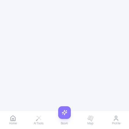
Home
AI Tools
BooAI
Map
Profile