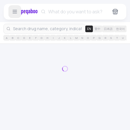
EN
繁中
日本語
한국어
A
B
C
D
E
F
G
H
I
J
K
L
M
N
O
P
Q
R
S
T
U
V