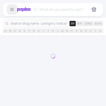
EN
繁中
日本語
한국어
A
B
C
D
E
F
G
H
I
J
K
L
M
N
O
P
Q
R
S
T
U
V