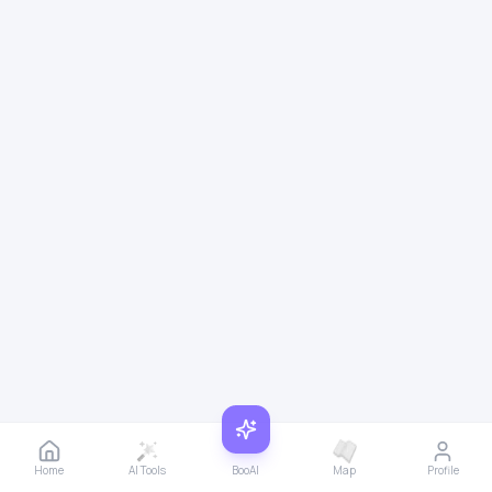
Home
AI Tools
BooAI
Map
Profile