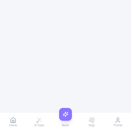
Home
AI Tools
BooAI
Map
Profile