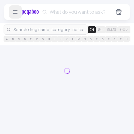
EN
繁中
日本語
한국어
A
B
C
D
E
F
G
H
I
J
K
L
M
N
O
P
Q
R
S
T
U
V