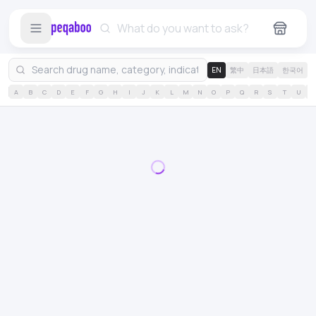
EN
繁中
日本語
한국어
A
B
C
D
E
F
G
H
I
J
K
L
M
N
O
P
Q
R
S
T
U
V