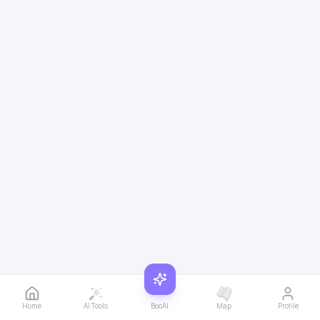
Home
AI Tools
BooAI
Map
Profile