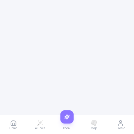
Home
AI Tools
BooAI
Map
Profile