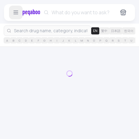
EN
繁中
日本語
한국어
A
B
C
D
E
F
G
H
I
J
K
L
M
N
O
P
Q
R
S
T
U
V