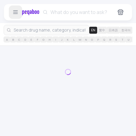
EN
繁中
日本語
한국어
A
B
C
D
E
F
G
H
I
J
K
L
M
N
O
P
Q
R
S
T
U
V