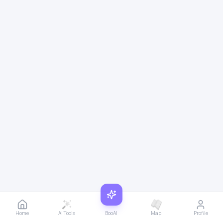
Home
AI Tools
BooAI
Map
Profile