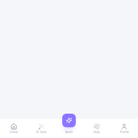
Home
AI Tools
BooAI
Map
Profile