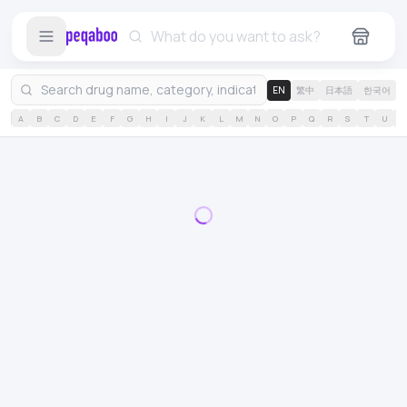
EN
繁中
日本語
한국어
A
B
C
D
E
F
G
H
I
J
K
L
M
N
O
P
Q
R
S
T
U
V