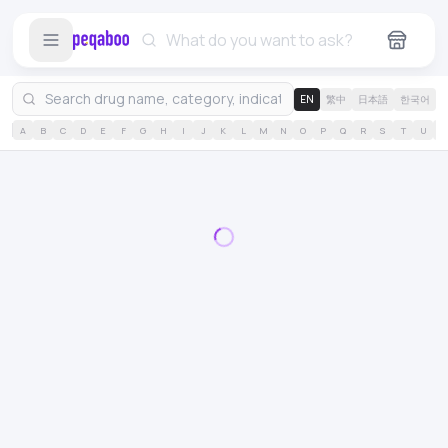
EN
繁中
日本語
한국어
A
B
C
D
E
F
G
H
I
J
K
L
M
N
O
P
Q
R
S
T
U
V