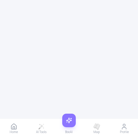
Home
AI Tools
BooAI
Map
Profile