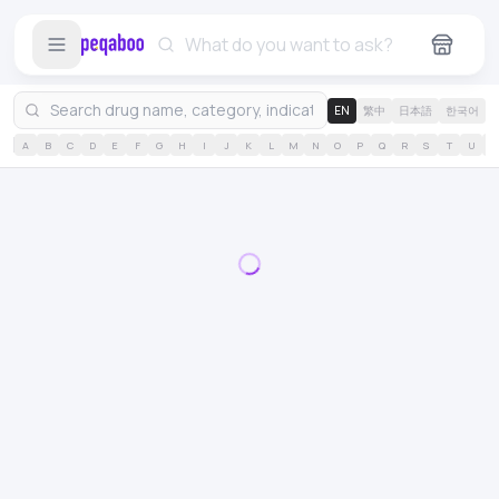
EN
繁中
日本語
한국어
A
B
C
D
E
F
G
H
I
J
K
L
M
N
O
P
Q
R
S
T
U
V