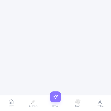
Home
AI Tools
BooAI
Map
Profile