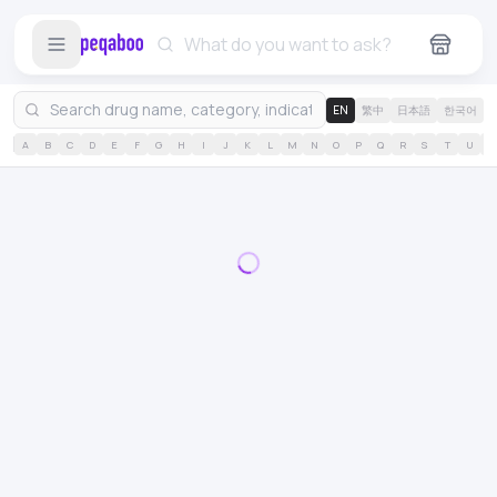
EN
繁中
日本語
한국어
A
B
C
D
E
F
G
H
I
J
K
L
M
N
O
P
Q
R
S
T
U
V