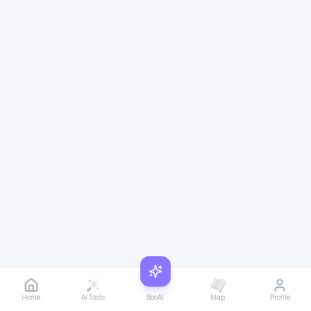
Home
AI Tools
BooAI
Map
Profile