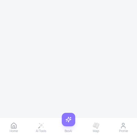
Home
AI Tools
BooAI
Map
Profile