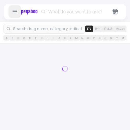
EN
繁中
日本語
한국어
A
B
C
D
E
F
G
H
I
J
K
L
M
N
O
P
Q
R
S
T
U
V