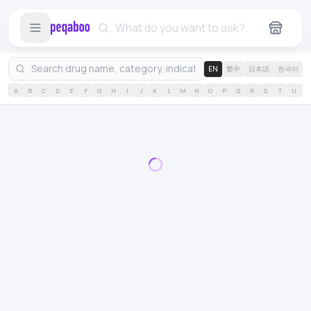
EN
繁中
日本語
한국어
A
B
C
D
E
F
G
H
I
J
K
L
M
N
O
P
Q
R
S
T
U
V