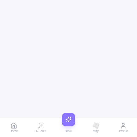
Home
AI Tools
BooAI
Map
Profile