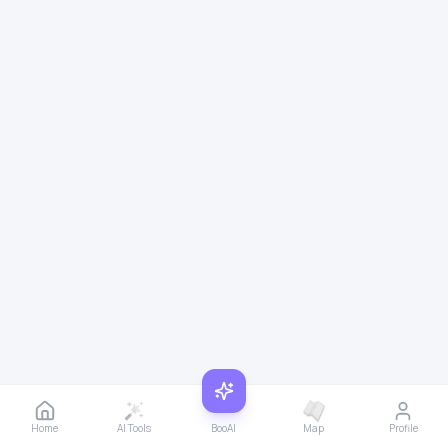
Home
AI Tools
BooAI
Map
Profile