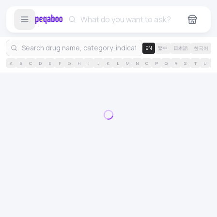
EN
繁中
日本語
한국어
A
B
C
D
E
F
G
H
I
J
K
L
M
N
O
P
Q
R
S
T
U
V