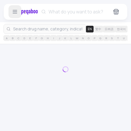
EN
繁中
日本語
한국어
A
B
C
D
E
F
G
H
I
J
K
L
M
N
O
P
Q
R
S
T
U
V