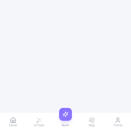
Home
AI Tools
BooAI
Map
Profile