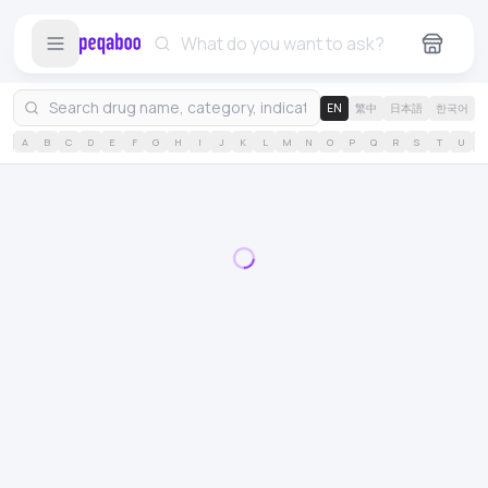
EN
繁中
日本語
한국어
A
B
C
D
E
F
G
H
I
J
K
L
M
N
O
P
Q
R
S
T
U
V