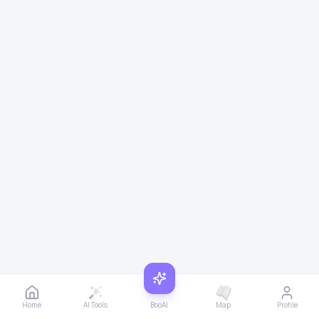
Home
AI Tools
BooAI
Map
Profile