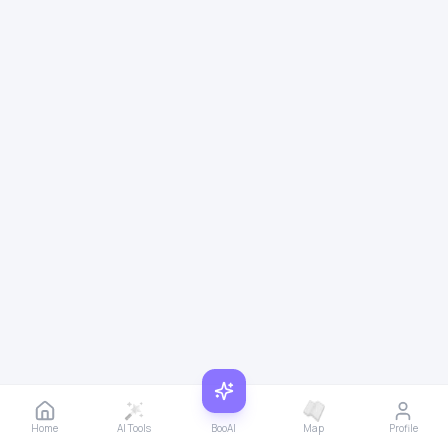
Home
AI Tools
BooAI
Map
Profile