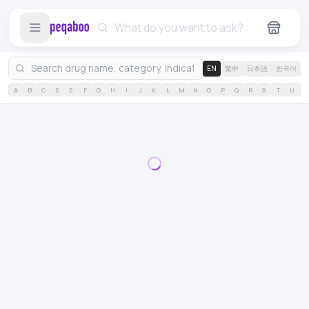
EN
繁中
日本語
한국어
A
B
C
D
E
F
G
H
I
J
K
L
M
N
O
P
Q
R
S
T
U
V