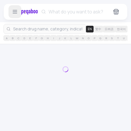
EN
繁中
日本語
한국어
A
B
C
D
E
F
G
H
I
J
K
L
M
N
O
P
Q
R
S
T
U
V