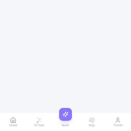
Home
AI Tools
BooAI
Map
Profile