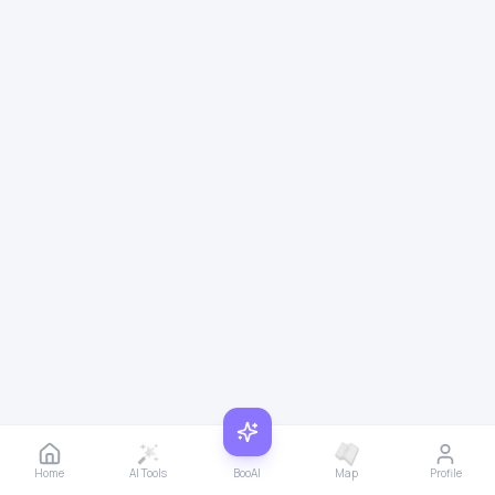
Home
AI Tools
BooAI
Map
Profile