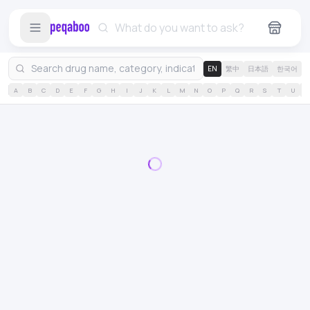
EN
繁中
日本語
한국어
A
B
C
D
E
F
G
H
I
J
K
L
M
N
O
P
Q
R
S
T
U
V